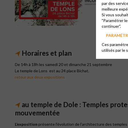
par des servic
meilleure expé
Si vous souhai
"Paramétrer le
continuer".
PARAMÉTRE
Ces paramètres
utilisés par le 
Horaires et plan
De 14h à 18h les samedi 20 et dimanche 21 septembre
Le temple de Lons est au 24 place Bichat.
retour aux deux expositions
au temple de Dole : Temples protest
mouvementée
L’exposition
présente l’évolution de l’architecture des temples