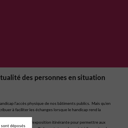
ritualité des personnes en situation
e handicap l’accès physique de nos bâtiments publics. Mais qu’en
ribuer à faciliter les échanges lorsque le handicap rend la
répare un projet d’exposition itinérante pour permettre aux
es sont déposés