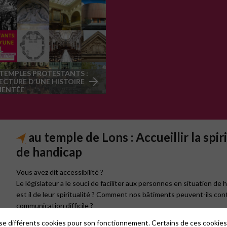
 TEMPLES PROTESTANTS :
ECTURE D’UNE HISTOIRE
ENTÉE
au temple de Lons : Accueillir la spi
de handicap
Vous avez dit accessibilité ?
Le législateur a le souci de faciliter aux personnes en situation d
est il de leur spiritualité ? Comment nos bâtiments peuvent-ils cont
communication difficile ?
La région Est-Montbéliard de l’Église Protestante Unie de France p
lise différents cookies pour son fonctionnement. Certains de ces cooki