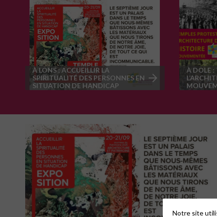
À LONS : ACCUEILLIR LA
À DOLE :
SPIRITUALITÉ DES PERSONNES EN
L’ARCHIT
SITUATION DE HANDICAP
MOUVEM
Notre site uti