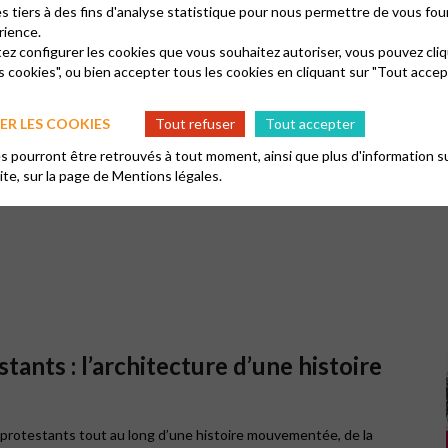
personnes en situation de handicap d’exprimer leur spiritualité. Le 
es tiers à des fins d'analyse statistique pour nous permettre de vous fou
Journées du Patrimoine : pour lancer le projet et partager avec vou
rience.
expriment sa spiritualité
tez configurer les cookies que vous souhaitez autoriser, vous pouvez cliq
Envie de donner votre avis et vos idées ? D’exposer vous aussi dans
s cookies", ou bien accepter tous les cookies en cliquant sur "Tout accep
C’est au temple de Lons, 24 place Bichat, de 14h à 18h les samedi
R LES COOKIES
Tout refuser
Tout accepter
 pourront être retrouvés à tout moment, ainsi que plus d'information su
site, sur la page de
Mentions légales.
Afin de visualiser les vidéos il est 
ants : l’architecture d’une histoire
 protestants tout au long d’une histoire mouvementée, de la