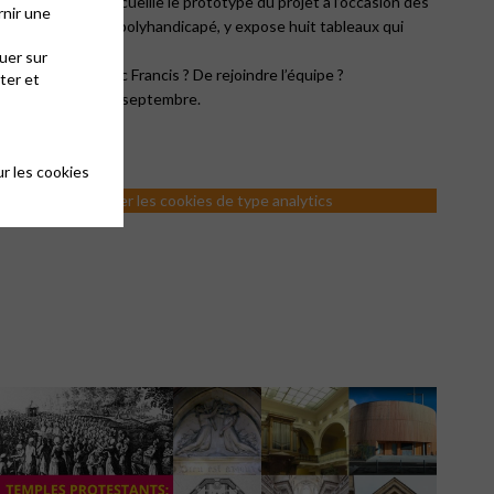
temple de Lons accueille le prototype du projet à l’occasion des
rnir une
s, Francis Benoît, polyhandicapé, y expose huit tableaux qui
uer sur
 nos temples avec Francis ? De rejoindre l’équipe ?
ter et
 20 et dimanche 21 septembre.
r les cookies
nécessaire d'accepter les cookies de type analytics